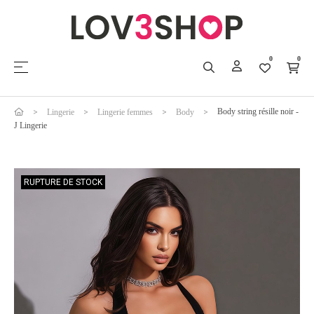
0
0
Basculer la navigation
☰
Body string résille noir -
Lingerie
Lingerie femmes
Body
J Lingerie
RUPTURE DE STOCK