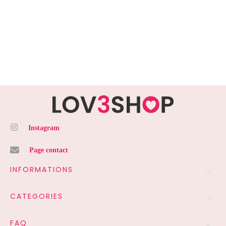
Instagram
Page contact
INFORMATIONS
CATEGORIES
FAQ