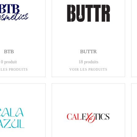
BTB
BUTTR
0 produit
18 produits
 LES PRODUITS
VOIR LES PRODUITS