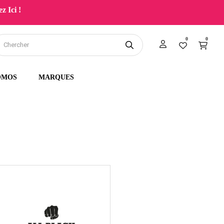
z Ici !
0
0
OMOS
MARQUES