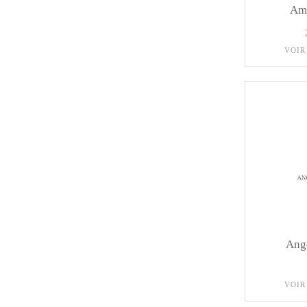
Am
VOIR
Ange
VOIR