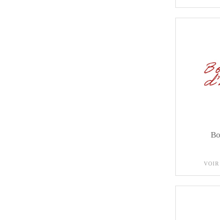
Bo
VOIR