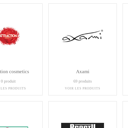
tion cosmetics
Axami
0 produit
69 produits
 LES PRODUITS
VOIR LES PRODUITS