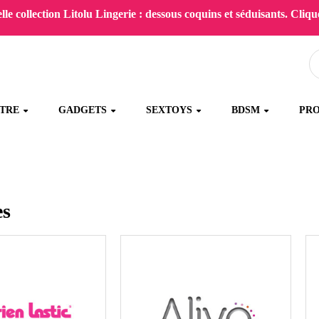
le collection Litolu Lingerie : dessous coquins et séduisants. Clique
ÊTRE
GADGETS
SEXTOYS
BDSM
PR
s