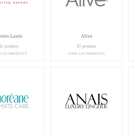
rien Lastic
Alive
42 produits
97 produits
 LES PRODUITS
VOIR LES PRODUITS