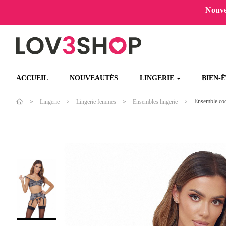
Nouvel
ACCUEIL
NOUVEAUTÉS
LINGERIE
BIEN-
Ensemble coqu
Lingerie
Lingerie femmes
Ensembles lingerie