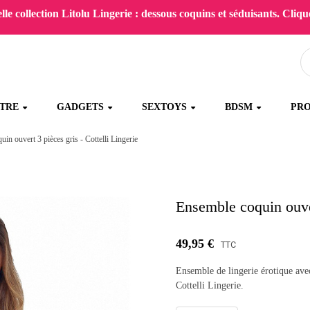
le collection Litolu Lingerie : dessous coquins et séduisants. Clique
ÊTRE
GADGETS
SEXTOYS
BDSM
PR
in ouvert 3 pièces gris - Cottelli Lingerie
Ensemble coquin ouver
49,95 €
TTC
Ensemble de lingerie érotique avec
Cottelli Lingerie.