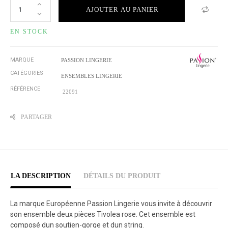
AJOUTER AU PANIER
EN STOCK
MARQUE
PASSION LINGERIE
CATÉGORIES
ENSEMBLES LINGERIE
RÉFÉRENCE
22091
PARTAGER
LA DESCRIPTION
DÉTAILS DU PRODUIT
La marque Européenne Passion Lingerie vous invite à découvrir
son ensemble deux pièces Tivolea rose. Cet ensemble est
composé dun soutien-gorge et dun string.