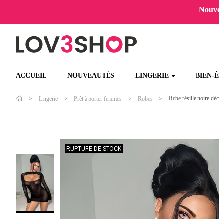
Nouvel
ACCUEIL
NOUVEAUTÉS
LINGERIE
BIEN-
Robe résille noire dé
Lingerie
Prêt à porter femmes
Robes
RUPTURE DE STOCK