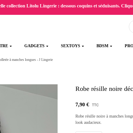
le collection Litolu Lingerie : dessous coquins et séduisants. Clique
ÊTRE
GADGETS
SEXTOYS
BDSM
PR
colletée à manches longues - J Lingerie
Robe résille noire dé
7,90 €
TTC
Robe résille noire à manches longu
look audacieux.