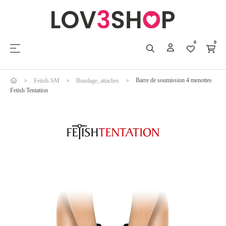
0
0
Basculer la navigation
☰
Barre de soumission 4 menottes
Fetish-SM
Bondage, attaches
Fetish Tentation