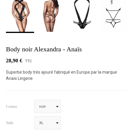
Body noir Alexandra - Anaïs
28,90 €
TTC
Superbe body très ajouré fabriqué en Europe par la marque
Anaïs Lingerie.
Couleur
Taille