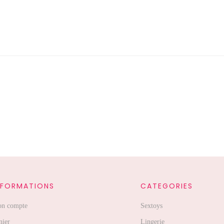
NFORMATIONS
CATEGORIES
n compte
Sextoys
nier
Lingerie