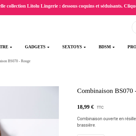
le collection Litolu Lingerie : dessous coquins et séduisants. Clique
ÊTRE
GADGETS
SEXTOYS
BDSM
PR
ison BS070 - Rouge
Combinaison BS070 
18,99 €
TTC
Combinaison ouverte en résille 
brassière.