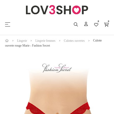
0
0
Basculer la navigation
☰
Culotte
Lingerie
Lingerie femmes
Culottes ouvertes
ouverte rouge Marie - Fashion Secret