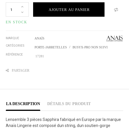
AJOUTER AU PANIER
EN STOCK
MARQUE
ANAÏS
CATÉGORIES
PORTE-JARRETELLES
BUSYX-PRO NON SUIVI
RÉFÉRENCE
17281
PARTAGER
LA DESCRIPTION
DÉTAILS DU PRODUIT
Lensemble 3 pièces Sapphira fabriqué en Europe par la marque
Anaïs Lingerie est composé dun string, dun soutien-gorge