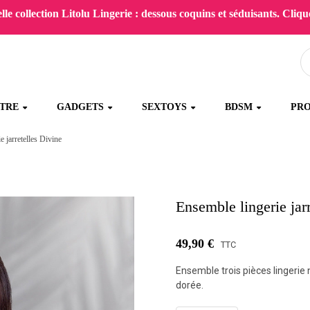
le collection Litolu Lingerie : dessous coquins et séduisants. Clique
ÊTRE
GADGETS
SEXTOYS
BDSM
PR
e jarretelles Divine
Ensemble lingerie jar
49,90 €
TTC
Ensemble trois pièces lingerie 
dorée.