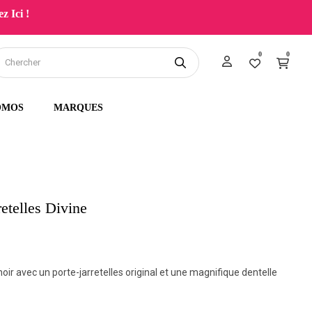
z Ici !
0
0
OMOS
MARQUES
retelles Divine
noir avec un porte-jarretelles original et une magnifique dentelle