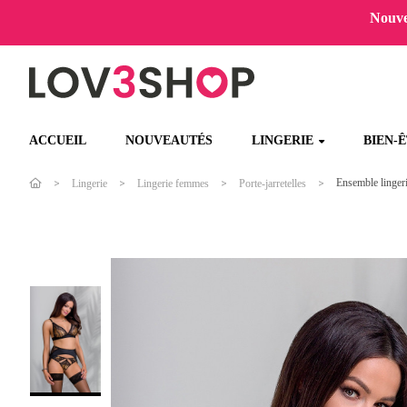
Nouvel
ACCUEIL
NOUVEAUTÉS
LINGERIE
BIEN-
Ensemble lingeri
Lingerie
Lingerie femmes
Porte-jarretelles