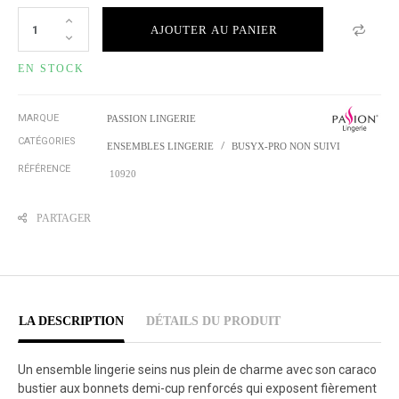
AJOUTER AU PANIER
EN STOCK
MARQUE
PASSION LINGERIE
CATÉGORIES
ENSEMBLES LINGERIE
BUSYX-PRO NON SUIVI
RÉFÉRENCE
10920
PARTAGER
LA DESCRIPTION
DÉTAILS DU PRODUIT
Un ensemble lingerie seins nus plein de charme avec son caraco
bustier aux bonnets demi-cup renforcés qui exposent fièrement