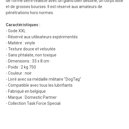
de forme semi-réaliste avec un gland bien dessiné, un corps lisse
et de grosses bourses. Il est réservé aux amateurs de
pénétrations hors normes.
Caractéristiques :
- Gode XXL
- Réservé aux utilisateurs expérimentés
- Matière : vinyle
- Texture douce et veloutée
- Sans phtalate, non toxique
- Dimensions : 33 x 8 cm
- Poids : 2 kg 750
- Couleur : noir
- Livré avec sa médaille militaire "DogTag"
- Compatible avec tous les lubrifiants
- Fabriqué en belgique
- Marque : Domestic Partner
- Collection Task Force Special