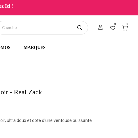
z Ici !
0
0
OMOS
MARQUES
oir - Real Zack
oir, ultra doux et doté d'une ventouse puissante.