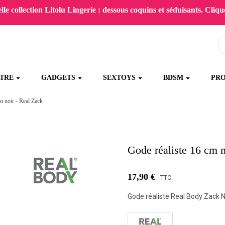
le collection Litolu Lingerie : dessous coquins et séduisants. Clique
ÊTRE
GADGETS
SEXTOYS
BDSM
PR
m noir - Real Zack
Gode réaliste 16 cm n
17,90 €
TTC
Gode réaliste Real Body Zack N