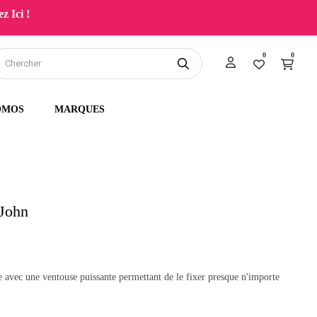
z Ici !
0
0
OMOS
MARQUES
 John
te avec une ventouse puissante permettant de le fixer presque n'importe