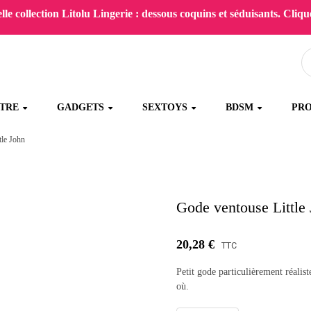
le collection Litolu Lingerie : dessous coquins et séduisants. Clique
ÊTRE
GADGETS
SEXTOYS
BDSM
PR
tle John
Gode ventouse Little
20,28 €
TTC
Petit gode particulièrement réalis
où.