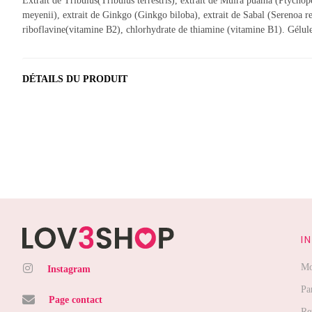
Extrait de Tribulus(Tribulus terrestris), extrait de Muira puama (Ptych
meyenii), extrait de Ginkgo (Ginkgo biloba), extrait de Sabal (Serenoa r
riboflavine(vitamine B2), chlorhydrate de thiamine (vitamine B1). Gélul
DÉTAILS DU PRODUIT
I
Mo
Instagram
Pa
Page contact
Re