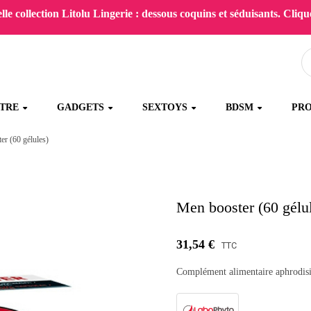
le collection Litolu Lingerie : dessous coquins et séduisants. Clique
ÊTRE
GADGETS
SEXTOYS
BDSM
PR
er (60 gélules)
Men booster (60 gélu
31,54 €
TTC
Complément alimentaire aphrodisi