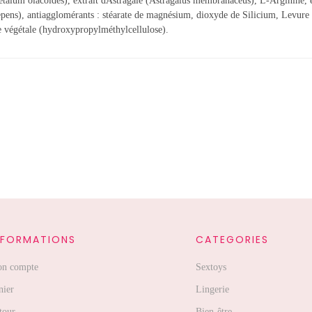
opetalum olacoides), extrait dAstragale (Astragalus membranaceus), L-Arginin
epens), antiagglomérants : stéarate de magnésium, dioxyde de Silicium, Levure
e végétale (hydroxypropylméthylcellulose).
NFORMATIONS
CATEGORIES
n compte
Sextoys
nier
Lingerie
tour
Bien-être