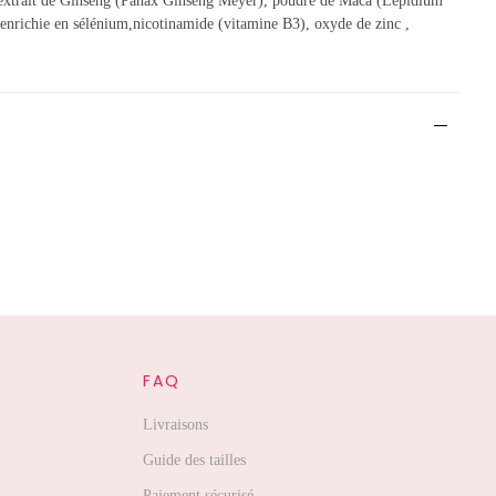
e, extrait de Ginseng (Panax Ginseng Meyer), poudre de Maca (Lepidium
 enrichie en sélénium,nicotinamide (vitamine B3), oxyde de zinc ,
FAQ
Livraisons
Guide des tailles
Paiement sécurisé