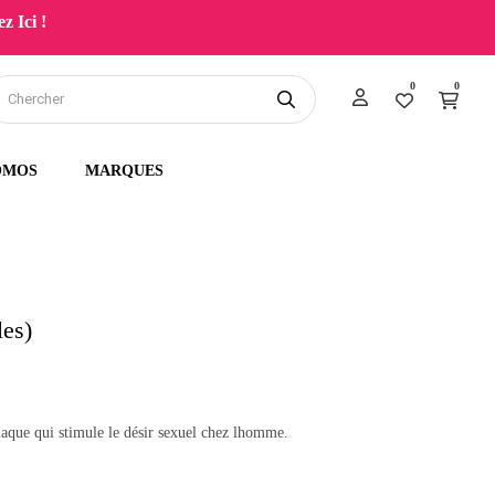
z Ici !
0
0
OMOS
MARQUES
les)
aque qui stimule le désir sexuel chez lhomme.