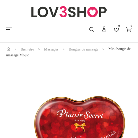
0
0
Basculer la navigation
☰
Mini bougie de
Bien-être
Massages
Bougies de massage
massage Mojito