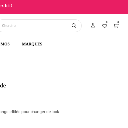
z Ici !
0
0
OMOS
MARQUES
nde
ange effilée pour changer de look.