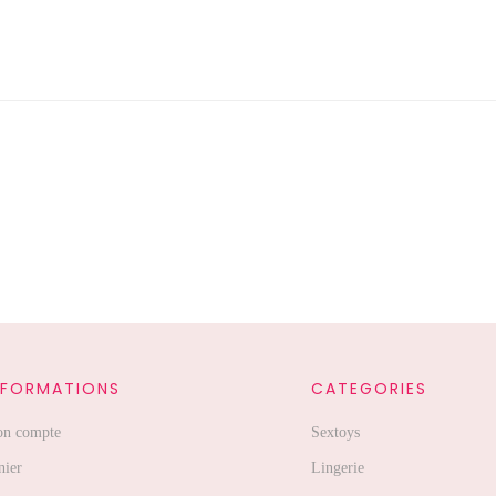
NFORMATIONS
CATEGORIES
n compte
Sextoys
nier
Lingerie