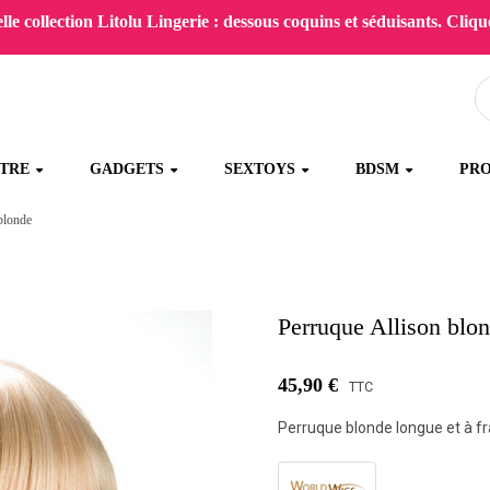
le collection Litolu Lingerie : dessous coquins et séduisants. Clique
ÊTRE
GADGETS
SEXTOYS
BDSM
PR
blonde
Perruque Allison blo
45,90 €
TTC
Perruque blonde longue et à fr