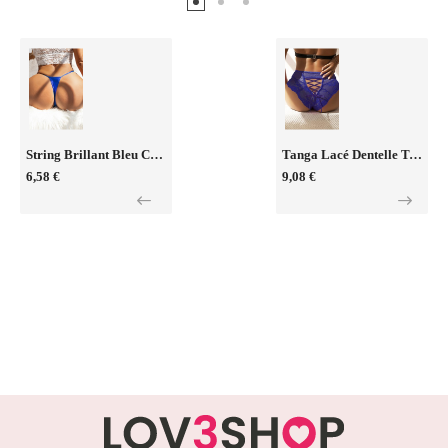
String Brillant Bleu Clair - Litolu Lingerie
Tanga Lacé Dentelle Taille Haute Bleu - Litolu Lingerie
6,58 €
9,08 €