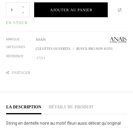
AJOUTER AU PANIER
EN STOCK
MARQUE
ANAÏS
CATÉGORIES
CULOTTES OUVERTES
BUSYX-PRO NON SUIVI
RÉFÉRENCE
17211
PARTAGER
LA DESCRIPTION
DÉTAILS DU PRODUIT
String en dentelle noire au motif fleuri aussi délicat qu'original.