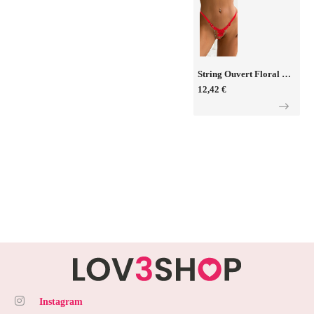
String Ouvert Floral Rouge - Litolu Lingerie
12,42 €
Instagram