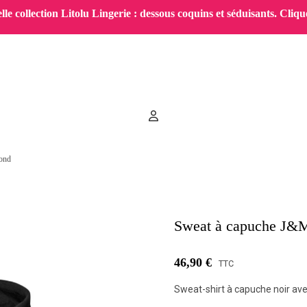
le collection Litolu Lingerie : dessous coquins et séduisants. Clique
ond
Sweat à capuche J&M
46,90 €
TTC
Sweat-shirt à capuche noir avec