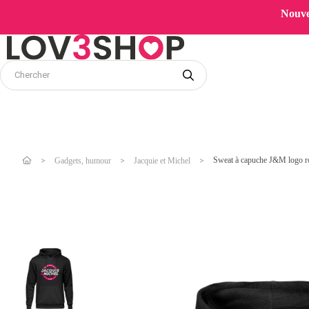
Nouvel
Sweat à capuche J&M logo r
Gadgets, humour
Jacquie et Michel